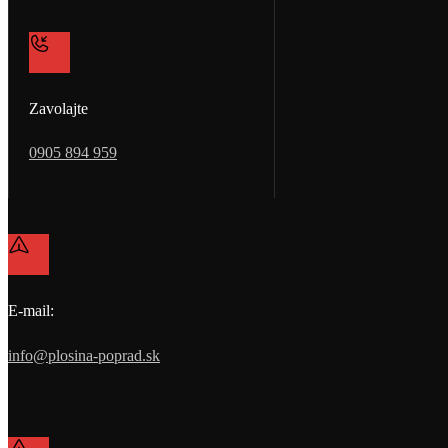
Zavolajte
0905 894 959
E-mail:
info@plosina-poprad.sk