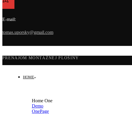
E-mail:
tomas.uporsky@gmail.com
PRENÁJOM MONTÁŽNEJ PLOŠINY
HOME
Home One
Demo
OnePage